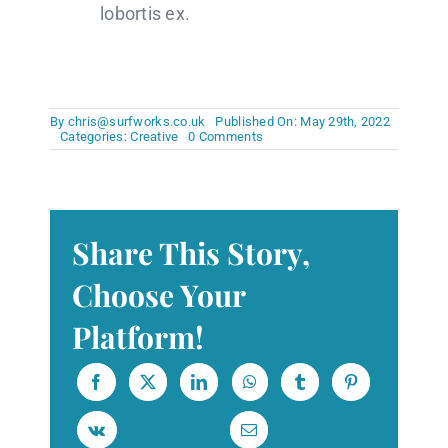
lobortis ex.
By
chris@surfworks.co.uk
Published On: May 29th, 2022
on
Categories:
Creative
0 Comments
The
best
creative
tools
to
use
Share This Story,
Choose Your
Platform!