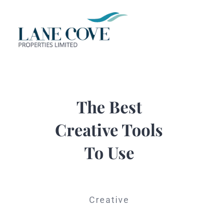
Skip
to
Tog
content
Nav
HOME
ABOUT
The Best
Creative Tools
CORE BUS
To Use
PORTFOLI
CONTACT 
Creative