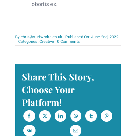
lobortis ex.
By
chris@surfworks.co.uk
Published On: June 2nd, 2022
on
Categories:
Creative
0 Comments
How
to
encourage
creativity
Share This Story,
Choose Your
Platform!