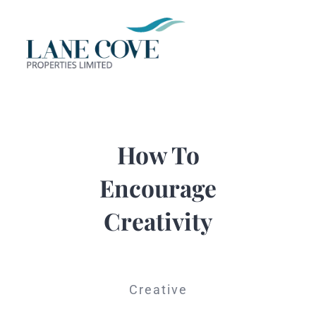
Skip
to
Tog
content
Nav
HOME
ABOUT
How To
Encourage
CORE BUS
Creativity
PORTFOLI
CONTACT 
Creative