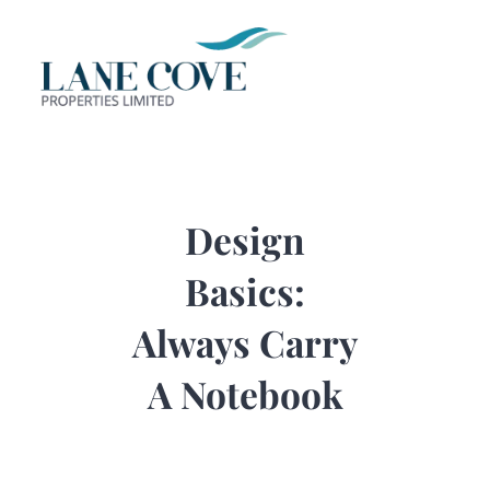
Skip
to
Tog
content
Nav
HOME
ABOUT
Design
Basics:
CORE BUS
Always Carry
PORTFOLI
A Notebook
CONTACT 