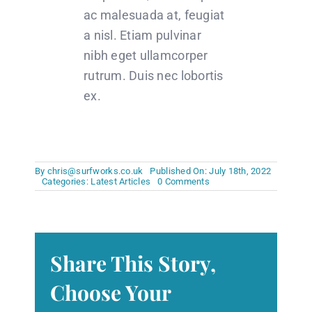
ac malesuada at, feugiat
a nisl. Etiam pulvinar
nibh eget ullamcorper
rutrum. Duis nec lobortis
ex.
By
chris@surfworks.co.uk
Published On: July 18th, 2022
on
Categories:
Latest Articles
0 Comments
Design
Basics:
Always
carry
a
notebook
Share This Story,
Choose Your